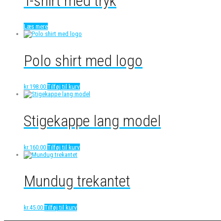
T-shirt med tryk
Læs mere
Polo shirt med logo
kr.
198.00
Tilføj til kurv
Stigekappe lang model
kr.
160.00
Tilføj til kurv
Mundug trekantet
kr.
45.00
Tilføj til kurv