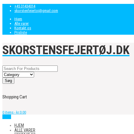
+45 31434014
skorstenfejertoj@gmail.com
Hjem
Alle varer
Kontakt os
Prisliste
SKORSTENSFEJERTØJ.DK
Shopping Cart
0 items -
kr.
0.00
Menu
HJEM
ALLE VARER